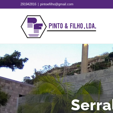
Skip
291942816
|
pintoefilho@gmail.com
to
content
Serra