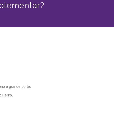
mplementar?
no e grande porte,
o
Ferro
.